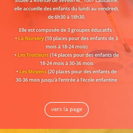
Située à Avenue de Sévelin 4c, 1007 Lausanne,
elle accueille des enfants du lundi au vendredi,
de 6h30 à 18h30.
Elle est composée de 3 groupes éducatifs :
•
La Nursery
(10 places pour des enfants de 3
mois à 18-24 mois)
•
Les Trotteurs
(14 places pour des enfants de
18-24 mois à 30-36 mois
•
Les Moyens
(20 places pour des enfants de
30-36 mois jusqu’à l’entrée à l’école enfantine
vers la page